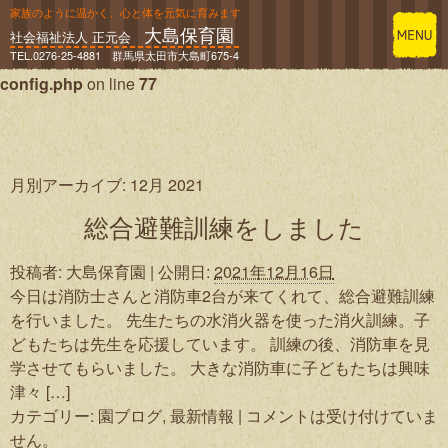
家族のように温かく、心と体を元気に育みます
大島保育園
Warning
: Constant WP_DEBUG already defined in
社会福祉法人 正元会
TEL.0276-25-4881 群馬県太田市大島町675-4
/home/andp/oosima-hoikuen.net/public_html/wp-
config.php
on line
77
月別アーカイブ:
12月 2021
総合避難訓練をしました
投稿者:
大島保育園
|
公開日:
2021年12月16日
今日は消防士さんと消防車2台が来てくれて、総合避難訓練
を行いました。 先生たちの水消火器を使った消火訓練。子
どもたちは先生を応援しています。 訓練の後、消防車を見
学させてもらいました。 大きな消防車に子どもたちは興味
津々 […]
カテゴリー:
園ブログ
,
最新情報
|
コメントは受け付けていま
せん。