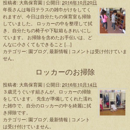
投稿者:
大島保育園
|
公開日:
2016年10月20日
年長さんは毎日テラスの雑巾がけをしてく
れますが、今日は自分たちの保育室も掃除
していました。 ロッカーの中を整理して拭
き、自分たちの椅子や下駄箱もきれいにし
ています。 お掃除を含めたお手伝いは、ど
んなに小さくてもできること […]
カテゴリー:
園ブログ
,
最新情報
|
コメントは受け付けていま
せん。
ロッカーのお掃除
投稿者:
大島保育園
|
公開日:
2016年10月14日
３歳児うぐいす組さんが、ロッカーの掃除
をしています。 先生が準備してくれた濡れ
た雑巾で、自分のロッカーの中を綺麗に拭
き掃除です。
カテゴリー:
園ブログ
,
最新情報
|
コメント
は受け付けていません。