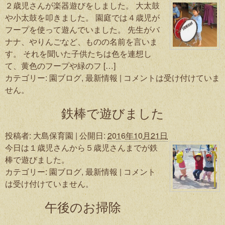
２歳児さんが楽器遊びをしました。 大太鼓
や小太鼓を叩きました。 園庭では４歳児が
フープを使って遊んでいました。 先生がバ
ナナ、やりんごなど、ものの名前を言いま
す。 それを聞いた子供たちは色を連想し
て、黄色のフープや緑のフ […]
カテゴリー:
園ブログ
,
最新情報
|
コメントは受け付けていま
せん。
鉄棒で遊びました
投稿者:
大島保育園
|
公開日:
2016年10月21日
今日は１歳児さんから５歳児さんまでが鉄
棒で遊びました。
カテゴリー:
園ブログ
,
最新情報
|
コメント
は受け付けていません。
午後のお掃除