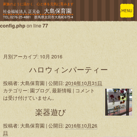
家族のように温かく、心と体を元気に育みます
大島保育園
Warning
: Constant WP_DEBUG already defined in
社会福祉法人 正元会
TEL.0276-25-4881 群馬県太田市大島町675-4
/home/andp/oosima-hoikuen.net/public_html/wp-
config.php
on line
77
月別アーカイブ:
10月 2016
ハロウィンパーティー
投稿者:
大島保育園
|
公開日:
2016年10月31日
カテゴリー:
園ブログ
,
最新情報
|
コメント
は受け付けていません。
楽器遊び
投稿者:
大島保育園
|
公開日:
2016年10月26
日