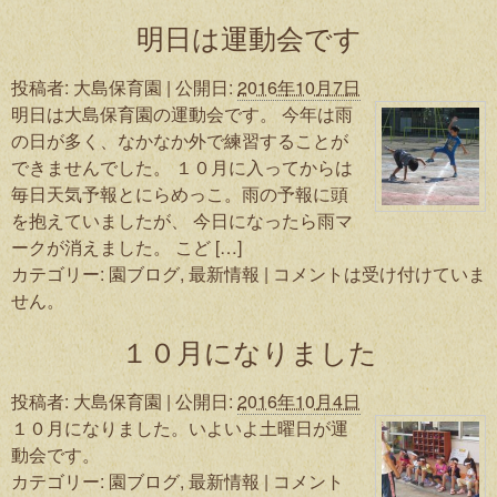
明日は運動会です
投稿者:
大島保育園
|
公開日:
2016年10月7日
明日は大島保育園の運動会です。 今年は雨
の日が多く、なかなか外で練習することが
できませんでした。 １０月に入ってからは
毎日天気予報とにらめっこ。雨の予報に頭
を抱えていましたが、 今日になったら雨マ
ークが消えました。 こど […]
カテゴリー:
園ブログ
,
最新情報
|
コメントは受け付けていま
せん。
１０月になりました
投稿者:
大島保育園
|
公開日:
2016年10月4日
１０月になりました。いよいよ土曜日が運
動会です。
カテゴリー:
園ブログ
,
最新情報
|
コメント